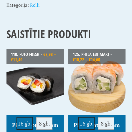
Kategorija:
Rolli
SAISTĪTIE PRODUKTI
110. FUTO FRESH -
€
7,98
–
125. PHILA EBI MAKI -
€
11,40
€
10,22
–
€
14,60
16 gb.
8 gb.
16 gb.
8 gb.
Pievienot Grozam
Pievienot Grozam