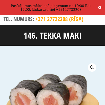
Pasūtījumus mājaslapā pieņemam no 10:00 līdz
(0)
€0,00
19:00. Lūdzu zvaniet +37127722208
TEL. NUMURS:
+371 27722208 (RĪGA)
146. TEKKA MAKI