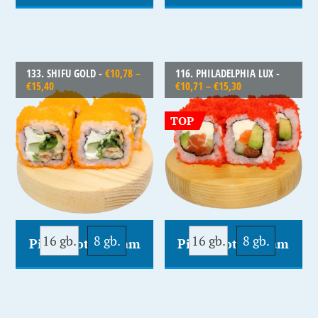
133. SHIFU GOLD -
€
10,78
–
116. PHILADELPHIA LUX -
€
15,40
€
10,71
–
€
15,30
TOP
16 gb.
8 gb.
16 gb.
8 gb.
Pievienot Grozam
Pievienot Grozam