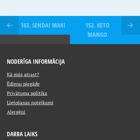
163. SENDAI MAKI
152. KETO
MANGO
NODERĪGA INFORMĀCIJA
Kā mūs atrast?
Ēdienu piegāde
Privātuma politika
Lietošanas noteikumi
Alergēni
DARBA LAIKS