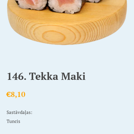
146. Tekka Maki
€
8,10
Sastāvdaļas:
Tuncis