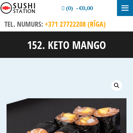
(0)
€0,00
TEL. NUMURS:
+371 27722208 (RĪGA)
152. KETO MANGO