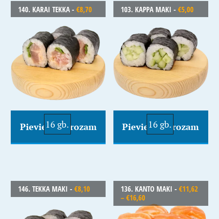
140. KARAI TEKKA -
€
8,70
103. KAPPA MAKI -
€
5,00
16 gb.
16 gb.
Pievienot Grozam
Pievienot Grozam
146. TEKKA MAKI -
€
8,10
136. KANTO MAKI -
€
11,62
–
€
16,60