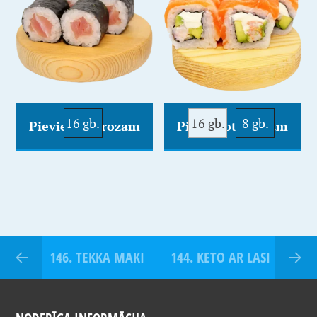
16 gb.
16 gb.
8 gb.
Pievienot Grozam
Pievienot Grozam
146. TEKKA MAKI
144. KETO AR LASI