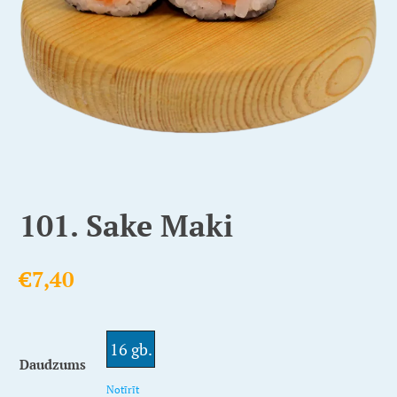
101. Sake Maki
€
7,40
16 gb.
Daudzums
Notīrīt