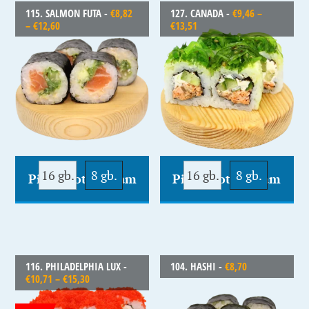
115. SALMON FUTA -
€
8,82
127. CANADA -
€
9,46
–
–
€
12,60
€
13,51
16 gb.
8 gb.
16 gb.
8 gb.
Pievienot Grozam
Pievienot Grozam
116. PHILADELPHIA LUX -
104. HASHI -
€
8,70
€
10,71
–
€
15,30