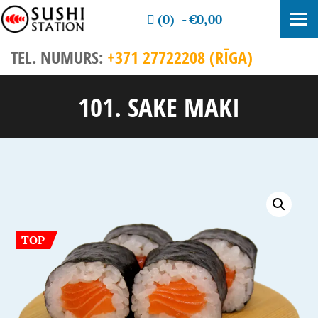
(0)
€0,00
TEL. NUMURS:
+371 27722208 (RĪGA)
101. SAKE MAKI
TOP