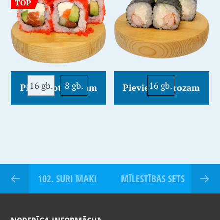
TOP
16 gb.
8 gb.
16 gb.
Pievienot Grozam
Pievienot Grozam
102. SURI MAKI
MĪLESTĪBAS SETS