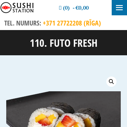
(0)
€0,00
TEL. NUMURS:
+371 27722208 (RĪGA)
110. FUTO FRESH