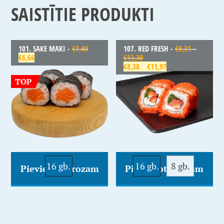
SAISTĪTIE PRODUKTI
101. SAKE MAKI -
€
7,40
107. RED FRESH -
€
9,31
–
€
6,66
€
13,30
€
8,38
–
€
11,97
TOP
16 gb.
16 gb.
8 gb.
Pievienot Grozam
Pievienot Grozam