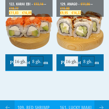
122. KARAI EBI -
€
13,14
–
129. ANAGO -
€
11,06
–
€
18,77
€
15,80
€
11,83
–
€
16,89
€
9,95
–
€
14,22
16 gb.
8 gb.
16 gb.
8 gb.
Pievienot Grozam
Pievienot Grozam
109. RED SHRIMP
161. LUCKY MAKI