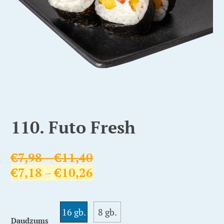
110. Futo Fresh
€
7,98
–
€
11,40
€
7,18
–
€
10,26
16 gb.
8 gb.
Daudzums